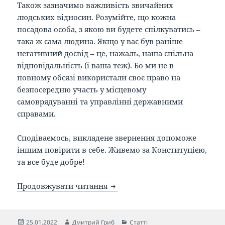
Також зазначимо важливість звичайних
людських відносин. Розумійте, що кожна
посадова особа, з якою ви будете спілкуватись –
така ж сама людина. Якщо у вас був раніше
негативний досвід – це, нажаль, наша спільна
відповідальність (і ваша теж). Бо ми не в
повному обсязі використали своє право на
безпосередню участь у місцевому
самоврядуванні та управлінні державними
справами.
Сподіваємось, викладене звернення допоможе
іншим повірити в себе. Живемо за Конституцією,
та все буде добре!
Операция на колене цена, або
Продовжувати читання
Опубліковано
Автор
Категорії
25.01.2022
Дмитрий Гриб
Статті